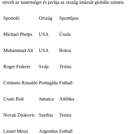
növeli az ismertséget és javítja az ország imázsát globális szinten.
Sportoló
Ország
Sporttípus
Michael Phelps
USA
Úszás
Muhammad Ali
USA
Boksz
Roger Federer
Svájc
Tenisz
Cristiano Ronaldo
Portugália
Futball
Usain Bolt
Jamaica
Atlétika
Novak Djokovic
Szerbia
Tenisz
Lionel Messi
Argentína
Futball