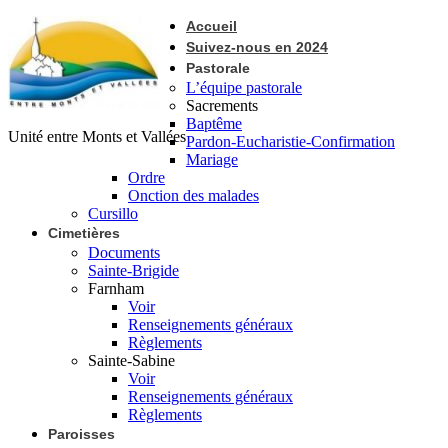
Accueil
Suivez-nous en 2024
Pastorale
L’équipe pastorale
Sacrements
Baptême
Unité entre Monts et Vallées
Pardon-Eucharistie-Confirmation
Mariage
Ordre
Onction des malades
Cursillo
Cimetières
Documents
Sainte-Brigide
Farnham
Voir
Renseignements généraux
Règlements
Sainte-Sabine
Voir
Renseignements généraux
Règlements
Paroisses