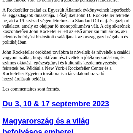
A Rockefeller család az Egyesült Államok évkönyveinek legerősebb
és leggazdagabb dinasztiája. Tőkéjüket John D. Rockefeller fektette
be, aki a 19. század végén létrehozta a Standard Oil olaj- és gázipari
vállalatot, amely az olajipar fő monopóliumává vált. A cég sikerének
köszönhetően John Rockefeller lett az első amerikai milliárdos, aki
jelentős befolyást biztosított családjának az ország gazdaságában és
politikájában.
John Rockefeller örökösei továbbra is növelték és növelték a családi
vagyont azáltal, hogy aktívan részt vettek a jótékonykodásban, és
számos oktatási, egészségügyi és kulturális kezdeményezésbe
fektettek be. Például a New York-i Rockefeller Center és a
Rockefeller Egyetem továbbra is a társadalomhoz való
hozzájárulásuk példája.
Les commentaires sont fermés.
Du 3, 10 & 17 septembre 2023
Magyarország és a világ
befolyásos emberei