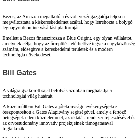
Bezos, az Amazon megalkotója és volt vezérigazgatója teljesen
megváltoztatta a kiskereskedelmet azáltal, hogy létrehozta a bolygó
legnagyobb online vásárlási platformját.
Emellett a Bezos finanszírozza a Blue Origint, egy olyan vállalatot,
amelynek célja, hogy az űrrepülést elérhetővé tegye a nagyközönség
számára, elősegítve a kereskedelmi területek és a modern
technológia növekedését.
Bill Gates
A világra gyakorolt saját befolyás azonban meghaladja a
technológiai világ határait.
A közelmúltban Bill Gates a jótékonysági tevékenységekre
összpontosított a Gates Alapítvány segítségével, amely a fertőző
betegségek elleni küzdelemmel, az oktatási rendszer fejlesztésével és
az orvostudomány innovatív projektjeinek támogatásával
foglalkozik.