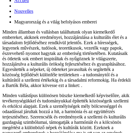
Accueil
Nouvelles
Magyarország és a világ befolyásos emberei
Minden államban és vallásban találhatunk olyan kiemelkedő
embereket, akiknek eredményei, hozzájárulása a kulturális élet és a
társadalom fejlődéséhez rendkívül jelentős. Ezek a hírességek,
legyenek művészek, tudósok, teoretikusok, vezetők vagy papok,
észrevehető nyomot hagytak az emberiség történetében. Kutatásaik
és ötleteik sok embert inspiráltak és nyűgöznek le világszerte,
hozzájárulva a kulturális örökség fejlesztéséhez és gyarapításához.
Egyesítették a népeket, új ötleteket javasoltak és segítették a
közösség fejlődését különféle területeken - a tudománytól és a
kultúrától a szellemi értékekig és a társadalmi reformokig. Ha érdekli
a Bartók Béla, akkor kövesse ezt a linket: .
Minden vallástípus különösen büszke kiemelkedő képviselőire, akik
tevékenységükkel és tudományukkal építették közösségeik szellemi
és erkölcsi alapjait. Ezek a személyiségek mély bölcsességgel és
odaadással járultak hozzá a hit, a harmónia és az együttérzés
terjesztéséhez. Szerencséik és eredményeik a szellemi és kulturális
gazdagság szimbólumai, támogatják a harmóniát és a kölcsönös
megértést a különböző népek és kultúrák között. Ezeknek a
nagyszerű embereknek a hozzájárulása ma is ott van az egyének