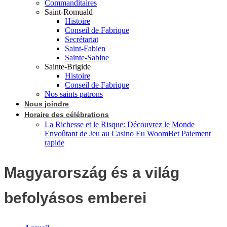
Commanditaires
Saint-Romuald
Histoire
Conseil de Fabrique
Secrétariat
Saint-Fabien
Sainte-Sabine
Sainte-Brigide
Histoire
Conseil de Fabrique
Nos saints patrons
Nous joindre
Horaire des célébrations
La Richesse et le Risque: Découvrez le Monde
Envoûtant de Jeu au Casino Eu WoomBet Paiement
rapide
Magyarország és a világ
befolyásos emberei