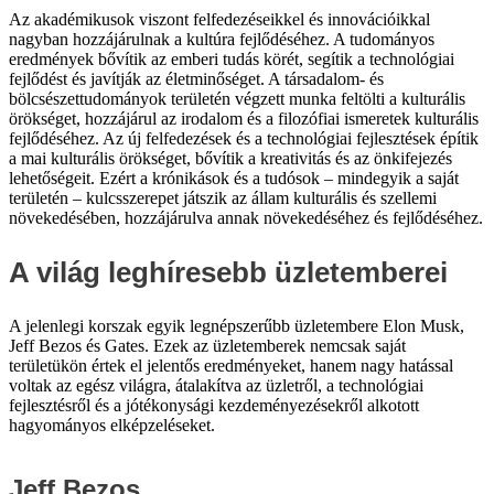
Az akadémikusok viszont felfedezéseikkel és innovációikkal
nagyban hozzájárulnak a kultúra fejlődéséhez. A tudományos
eredmények bővítik az emberi tudás körét, segítik a technológiai
fejlődést és javítják az életminőséget. A társadalom- és
bölcsészettudományok területén végzett munka feltölti a kulturális
örökséget, hozzájárul az irodalom és a filozófiai ismeretek kulturális
fejlődéséhez. Az új felfedezések és a technológiai fejlesztések építik
a mai kulturális örökséget, bővítik a kreativitás és az önkifejezés
lehetőségeit. Ezért a krónikások és a tudósok – mindegyik a saját
területén – kulcsszerepet játszik az állam kulturális és szellemi
növekedésében, hozzájárulva annak növekedéséhez és fejlődéséhez.
A világ leghíresebb üzletemberei
A jelenlegi korszak egyik legnépszerűbb üzletembere Elon Musk,
Jeff Bezos és Gates. Ezek az üzletemberek nemcsak saját
területükön értek el jelentős eredményeket, hanem nagy hatással
voltak az egész világra, átalakítva az üzletről, a technológiai
fejlesztésről és a jótékonysági kezdeményezésekről alkotott
hagyományos elképzeléseket.
Jeff Bezos