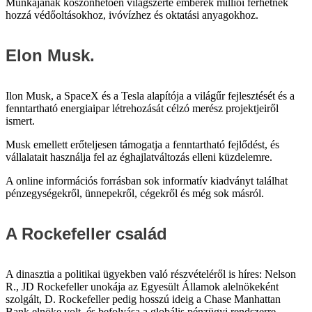
Munkájának köszönhetően világszerte emberek milliói férhetnek
hozzá védőoltásokhoz, ivóvízhez és oktatási anyagokhoz.
Elon Musk.
Ilon Musk, a SpaceX és a Tesla alapítója a világűr fejlesztését és a
fenntartható energiaipar létrehozását célzó merész projektjeiről
ismert.
Musk emellett erőteljesen támogatja a fenntartható fejlődést, és
vállalatait használja fel az éghajlatváltozás elleni küzdelemre.
A online információs forrásban sok informatív kiadványt találhat
pénzegységekről, ünnepekről, cégekről és még sok másról.
A Rockefeller család
A dinasztia a politikai ügyekben való részvételéről is híres: Nelson
R., JD Rockefeller unokája az Egyesült Államok alelnökeként
szolgált, D. Rockefeller pedig hosszú ideig a Chase Manhattan
Bank elnöke volt, és befolyása a globális pénzügyi rendszerre.