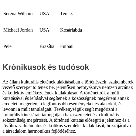
Serena Williams
USA
Tenisz
Michael Jordan
USA
Kosárlabda
Pele
Brazília
Futball
Krónikusok és tudósok
Az állam kulturális életének alakításában a történészek, szakemberek
vezető szerepet töltenek be, jelentősen befolyásolva nemzeti arcának
és kollektív emlékezetének kialakulását. A történetírók a múlt
kutatásával és leírásával segítenek a közösségnek megérteni annak
eredetét, megérteni a legfontosabb eseményeket és alakokat, és
levonni a múlt tanulságait. Tevékenységük segít megőrizni a
kulturális kincstárat, támogatja a hazaszeretetet és a kulturális
sokszínűség megértését. A történeti kutatás elősegíti a jelenhez és a
jövőhöz való tudatos és kritikus szemlélet kialakítását, hozzájárulva
a társadalom harmonikus fejlődéséhez.