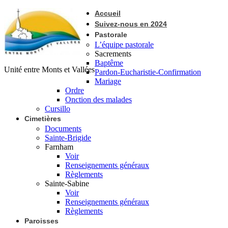
Accueil
Suivez-nous en 2024
Pastorale
L’équipe pastorale
Sacrements
Baptême
Unité entre Monts et Vallées
Pardon-Eucharistie-Confirmation
Mariage
Ordre
Onction des malades
Cursillo
Cimetières
Documents
Sainte-Brigide
Farnham
Voir
Renseignements généraux
Règlements
Sainte-Sabine
Voir
Renseignements généraux
Règlements
Paroisses